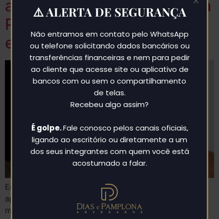
×
aprova por maioria maciça a
⚠️ ALERTA DE SEGURANÇA
PEC que acaba com a
Não entramos em contato pelo WhatsApp
escala 6×1
ou telefone solicitando dados bancários ou
transferências financeiras e nem para pedir
ao cliente que acesse site ou aplicativo de
bancos com ou sem o compartilhamento
de telas.
Recebeu algo assim?
É golpe.
Fale conosco pelos canais oficiais,
ligando ao escritório ou diretamente a um
dos seus integrantes com quem você está
acostumado a falar.
Em uma votação histórica, a Câmara dos Deputados
aprovou, nesta quarta-feira (27), em dois turnos e por
maioria esmagadora, a PEC 221/2019 com Emenda