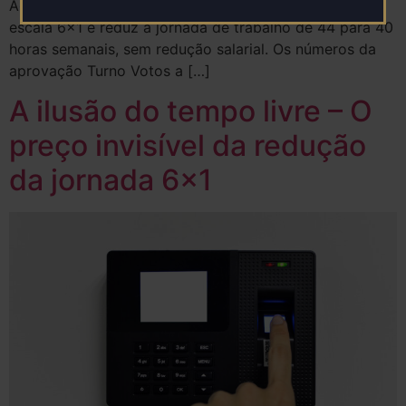
Aglutinativa Substitutiva Global, que acaba com a
escala 6×1 e reduz a jornada de trabalho de 44 para 40
horas semanais, sem redução salarial. Os números da
aprovação Turno Votos a […]
A ilusão do tempo livre – O
preço invisível da redução
da jornada 6×1