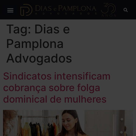
Tag:
Dias e
Pamplona
Advogados
Sindicatos intensificam
cobrança sobre folga
dominical de mulheres