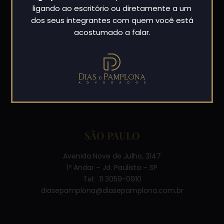
ligando ao escritório ou diretamente a um
dos seus integrantes com quem você está
acostumado a falar.
Desde 1992 atua nas principais áreas do direito,
prestando assessoria consultiva e contenciosa para
pessoas jurídicas e físicas.
SÃO PAULO
Avenida Nove de Julho, 3147
1º Andar – Jd. Paulista – SP
Tel: 11 3059-0910
diasepamplona@diasepamplona.com.br