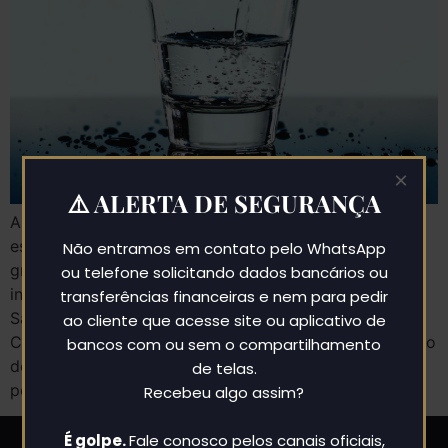
×
⚠️ ALERTA DE SEGURANÇA
A Lei da “Água da Casa”, que obrigava os
estabelecimentos de São Paulo a oferecer água
Não entramos em contato pelo WhatsApp
gratuitamente aos clientes, foi declarada
ou telefone solicitando dados bancários ou
inconstitucional pelo Tribunal de Justiça do Estado de
transferências financeiras e nem para pedir
São Paulo em uma ação direta movida pela
ao cliente que acesse site ou aplicativo de
Confederação Nacional do Turismo (CNTUR). A decisão
bancos com ou sem o compartilhamento
do Órgão Especial do Tribunal de Justiça, composto
de telas.
pelos 25 desembargadores mais […]
Recebeu algo assim?
É golpe.
Fale conosco pelos canais oficiais,