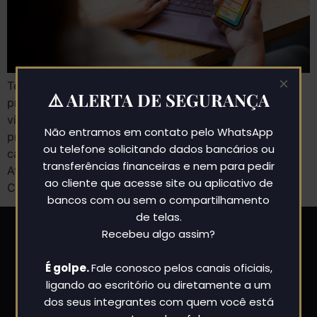
×
Tem se tornado cada vez mais comum a utilização de
⚠️ ALERTA DE SEGURANÇA
provas eletrônicas (conversas de whatssap, Instagram,
vídeos no YouTube, etc) em processos judiciais. Essas
Não entramos em contato pelo WhatsApp
provas, entretanto, dependem de validação pelo
ou telefone solicitando dados bancários ou
cartório de notas, através do registro em ata notarial.
transferências financeiras e nem para pedir
Atento a essa demanda por segurança jurídica, o
ao cliente que acesse site ou aplicativo de
Colégio Notarial do Brasil lançou o e-Not Provas, […]
bancos com ou sem o compartilhamento
de telas.
Recebeu algo assim?
É golpe.
Fale conosco pelos canais oficiais,
ligando ao escritório ou diretamente a um
dos seus integrantes com quem você está