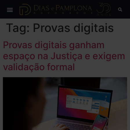
Tag:
Provas digitais
Provas digitais ganham
espaço na Justiça e exigem
validação formal