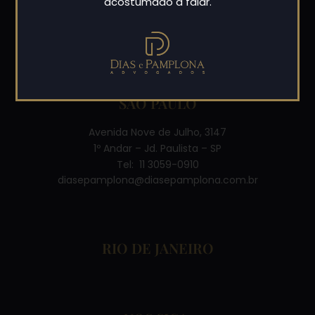
acostumado a falar.
Desde 1992 atua nas principais áreas do direito,
prestando assessoria consultiva e contenciosa para
pessoas jurídicas e físicas.
SÃO PAULO
Avenida Nove de Julho, 3147
1º Andar – Jd. Paulista – SP
Tel: 11 3059-0910
diasepamplona@diasepamplona.com.br
RIO DE JANEIRO