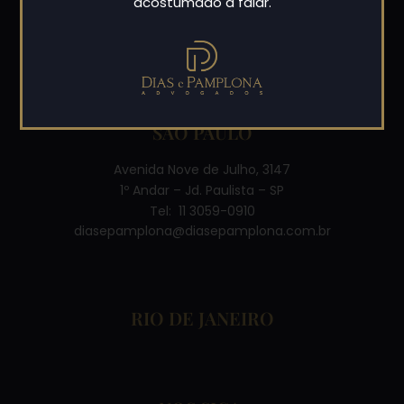
acostumado a falar.
Desde 1992 atua nas principais áreas do direito,
prestando assessoria consultiva e contenciosa para
pessoas jurídicas e físicas.
SÃO PAULO
Avenida Nove de Julho, 3147
1º Andar – Jd. Paulista – SP
Tel: 11 3059-0910
diasepamplona@diasepamplona.com.br
RIO DE JANEIRO