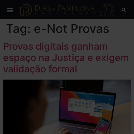
Tag:
e-Not Provas
Provas digitais ganham
espaço na Justiça e exigem
validação formal