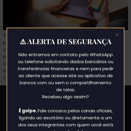
×
Tem se tornado cada vez mais comum a utilização de
⚠️ ALERTA DE SEGURANÇA
provas eletrônicas (conversas de whatssap, Instagram,
vídeos no YouTube, etc) em processos judiciais. Essas
Não entramos em contato pelo WhatsApp
provas, entretanto, dependem de validação pelo
ou telefone solicitando dados bancários ou
cartório de notas, através do registro em ata notarial.
transferências financeiras e nem para pedir
Atento a essa demanda por segurança jurídica, o
ao cliente que acesse site ou aplicativo de
Colégio Notarial do Brasil lançou o e-Not Provas, […]
bancos com ou sem o compartilhamento
de telas.
Recebeu algo assim?
É golpe.
Fale conosco pelos canais oficiais,
ligando ao escritório ou diretamente a um
dos seus integrantes com quem você está